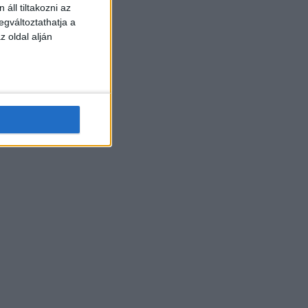
áll tiltakozni az
egváltoztathatja a
z oldal alján