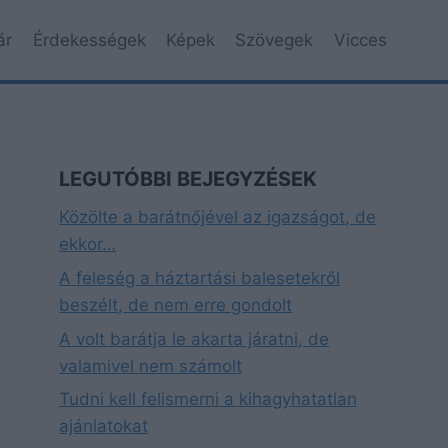
ár
Érdekességek
Képek
Szövegek
Vicces
LEGUTÓBBI BEJEGYZÉSEK
Közölte a barátnőjével az igazságot, de
ekkor…
A feleség a háztartási balesetekről
beszélt, de nem erre gondolt
A volt barátja le akarta járatni, de
valamivel nem számolt
Tudni kell felismerni a kihagyhatatlan
ajánlatokat