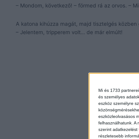
– Mondom, következő! – förmed rá az orvos. – M
A katona kihúzza magát, majd tisztelgés közben
– Jelentem, tripperem volt… de már elmúlt!
Mi és 1733 partnerei
és személyes adatoka
eszköz személyre sz
közönségmérésekhez 
eszközleolvasásos mó
felhasználhatunk. A 
szerint adatkezelést
részletesebb informác