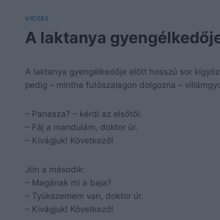
VICCES
A laktanya gyengélkedője
A laktanya gyengélkedője előtt hosszú sor kígyóz
pedig – mintha futószalagon dolgozna – villámgyo
– Panasza? – kérdi az elsőtől.
– Fáj a mandulám, doktor úr.
– Kivágjuk! Következő!
Jön a második:
– Magának mi a baja?
– Tyúkszemem van, doktor úr.
– Kivágjuk! Következő!