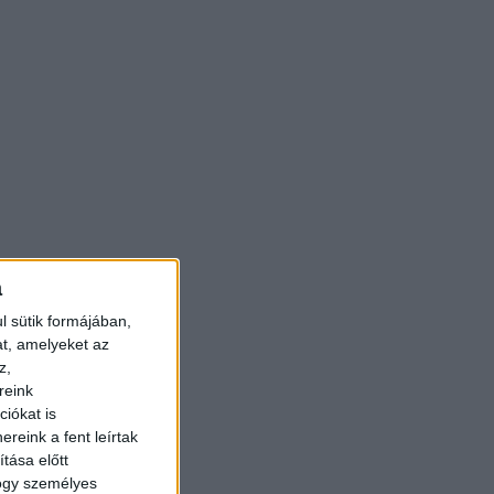
a
l sütik formájában,
at, amelyeket az
z,
reink
iókat is
reink a fent leírtak
tása előtt
hogy személyes