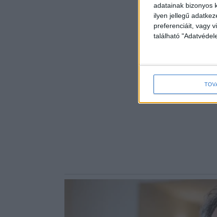
adatainak bizonyos k
ilyen jellegű adatke
preferenciáit, vagy v
található "Adatvéde
TOV