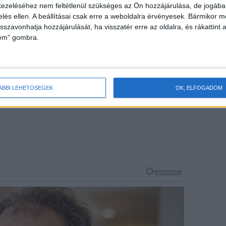
ezeléséhez nem feltétlenül szükséges az Ön hozzájárulása, de jogában 
zelés ellen. A beállításai csak erre a weboldalra érvényesek. Bármikor m
isszavonhatja hozzájárulását, ha visszatér erre az oldalra, és rákattint a
lem" gombra.
ÁBBI LEHETŐSÉGEK
OK, ELFOGADOM