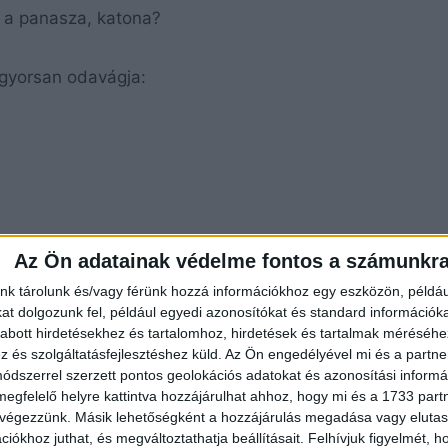
i a panasza, katona?
 gyorsan odavágja:
Az Ön adatainak védelme fontos a számunkr
nk tárolunk és/vagy férünk hozzá információkhoz egy eszközön, példáu
t dolgozunk fel, például egyedi azonosítókat és standard információk
abott hirdetésekhez és tartalomhoz, hirdetések és tartalmak méréséhe
és szolgáltatásfejlesztéshez küld.
Az Ön engedélyével mi és a partne
dszerrel szerzett pontos geolokációs adatokat és azonosítási informác
megfelelő helyre kattintva hozzájárulhat ahhoz, hogy mi és a 1733 partne
 végezzünk. Másik lehetőségként a hozzájárulás megadása vagy elutasí
iókhoz juthat, és megváltoztathatja beállításait.
Felhívjuk figyelmét, 