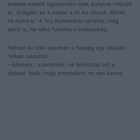
évekkel ezelőtt egyszerűen csak annyival intézett
el: „Drágám, ez a doboz a mi kis titkunk. Kérlek,
ne nyisd ki.” A férj tiszteletben tartotta, még
akkor is, ha néha furdalta a kíváncsiság.
Hatvan év után azonban a feleség egy délután
halkan odaszólt:
– Édesem… szeretném, ha felhoznád azt a
dobozt. Ideje, hogy elmondjam, mi van benne.