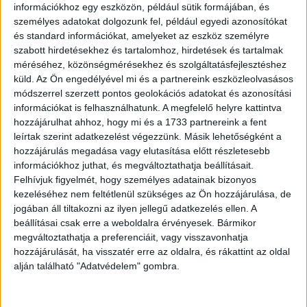
információkhoz egy eszközön, például sütik formájában, és
férjedre, és nagyon veszekednél, ne tedd! Inkább
személyes adatokat dolgozunk fel, például egyedi azonosítókat
fogj egy gombolyag fonalat, ülj le, és köss egy
és standard információkat, amelyeket az eszköz személyre
babát. Így levezeted a mérged, és a béke
szabott hirdetésekhez és tartalomhoz, hirdetések és tartalmak
méréséhez, közönségmérésekhez és szolgáltatásfejlesztéshez
megmarad köztetek.”
küld.
Az Ön engedélyével mi és a partnereink eszközleolvasásos
módszerrel szerzett pontos geolokációs adatokat és azonosítási
A férj szemét könnyek lepték el. Tíz év után már
információkat is felhasználhatunk. A megfelelő helyre kattintva
hozzájárulhat ahhoz, hogy mi és a 1733 partnereink a fent
megható lett volna, de hatvan év házasság
leírtak szerint adatkezelést végezzünk. Másik lehetőségként a
után… csoda számba ment, hogy a dobozban
hozzájárulás megadása vagy elutasítása előtt részletesebb
mindössze két baba lapult. Megszorította a
információkhoz juthat, és megváltoztathatja beállításait.
felesége kezét, és remegő hangon megkérdezte:
Felhívjuk figyelmét, hogy személyes adatainak bizonyos
kezeléséhez nem feltétlenül szükséges az Ön hozzájárulása, de
– És… a pénz? Csak nem a kosztpénzből tetted
jogában áll tiltakozni az ilyen jellegű adatkezelés ellen. A
félre?
beállításai csak erre a weboldalra érvényesek. Bármikor
megváltoztathatja a preferenciáit, vagy visszavonhatja
hozzájárulását, ha visszatér erre az oldalra, és rákattint az oldal
alján található "Adatvédelem" gombra.