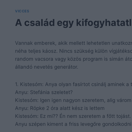
VICCES
A család egy kifogyhatat
Vannak emberek, akik mellett lehetetlen unatkozn
néha teljes káosz. Nincs szükség külön vígjátéks
random vacsora vagy közös program is simán át
állandó nevetés generátor.
1. Kistesóm: Anya olyan fasírtot csinálj aminek a
Anyu: Stefánia szeletet?
Kistesóm: Igen igen nagyon szeretem, alig várom
Anyu: Röpke 2 óra alatt kész is lettem
Kistesóm: Ez mi?? Én nem szeretem a főtt tojást.
Anyu szépen kiment a friss levegőre gondolkodni 