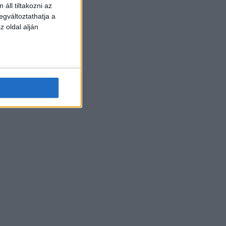
áll tiltakozni az
egváltoztathatja a
z oldal alján