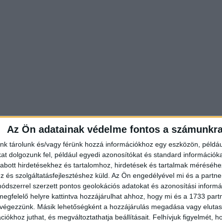
Az Ön adatainak védelme fontos a számunkr
nk tárolunk és/vagy férünk hozzá információkhoz egy eszközön, példáu
t dolgozunk fel, például egyedi azonosítókat és standard információk
abott hirdetésekhez és tartalomhoz, hirdetések és tartalmak méréséhe
és szolgáltatásfejlesztéshez küld.
Az Ön engedélyével mi és a partne
dszerrel szerzett pontos geolokációs adatokat és azonosítási informác
megfelelő helyre kattintva hozzájárulhat ahhoz, hogy mi és a 1733 partne
 végezzünk. Másik lehetőségként a hozzájárulás megadása vagy elutasí
iókhoz juthat, és megváltoztathatja beállításait.
Felhívjuk figyelmét, 