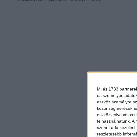
Mi és 1733 partnerei
és személyes adatoka
eszköz személyre sz
közönségmérésekhez 
eszközleolvasásos mó
felhasználhatunk. A 
szerint adatkezelést
részletesebb informác