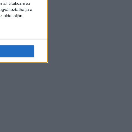
áll tiltakozni az
egváltoztathatja a
z oldal alján