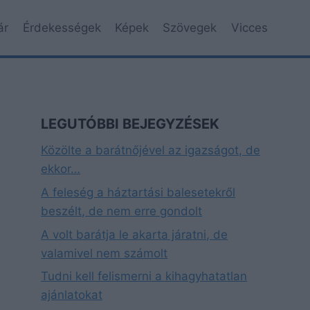
ár
Érdekességek
Képek
Szövegek
Vicces
LEGUTÓBBI BEJEGYZÉSEK
Közölte a barátnőjével az igazságot, de
ekkor…
A feleség a háztartási balesetekről
beszélt, de nem erre gondolt
A volt barátja le akarta járatni, de
valamivel nem számolt
Tudni kell felismerni a kihagyhatatlan
ajánlatokat