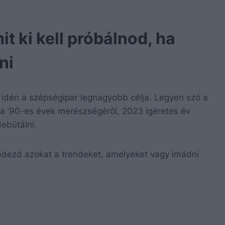
t ki kell próbálnod, ha
ni
n idén a szépségipar legnagyobb célja. Legyen szó a
y a ’90-es évek merészségéről, 2023 ígéretes év
ebütálni.
fedezd azokat a trendeket, amelyeket vagy imádni