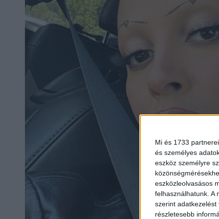
Mi és 1733 partnerei
és személyes adatoka
eszköz személyre sz
közönségmérésekhez 
eszközleolvasásos mó
felhasználhatunk. A 
szerint adatkezelést
részletesebb informác