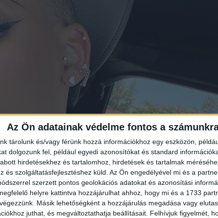
Az Ön adatainak védelme fontos a számunkr
nk tárolunk és/vagy férünk hozzá információkhoz egy eszközön, példáu
t dolgozunk fel, például egyedi azonosítókat és standard információk
abott hirdetésekhez és tartalomhoz, hirdetések és tartalmak méréséhe
és szolgáltatásfejlesztéshez küld.
Az Ön engedélyével mi és a partne
dszerrel szerzett pontos geolokációs adatokat és azonosítási informác
megfelelő helyre kattintva hozzájárulhat ahhoz, hogy mi és a 1733 partne
 végezzünk. Másik lehetőségként a hozzájárulás megadása vagy elutasí
iókhoz juthat, és megváltoztathatja beállításait.
Felhívjuk figyelmét, 