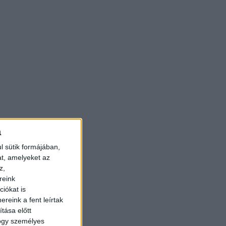
a
l sütik formájában,
at, amelyeket az
z,
reink
iókat is
reink a fent leírtak
tása előtt
hogy személyes