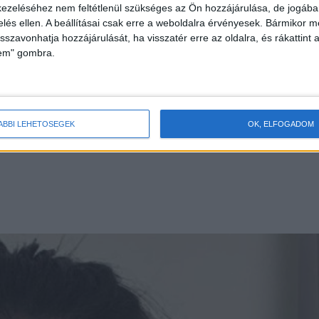
ezeléséhez nem feltétlenül szükséges az Ön hozzájárulása, de jogában 
zelés ellen. A beállításai csak erre a weboldalra érvényesek. Bármikor m
isszavonhatja hozzájárulását, ha visszatér erre az oldalra, és rákattint a
lem" gombra.
, de ezúttal egy csavarral. Doja Cat-hez hasonlóan
ÁBBI LEHETŐSÉGEK
OK, ELFOGADOM
gyedi dizájnná. A szépség még sosem volt ennyire