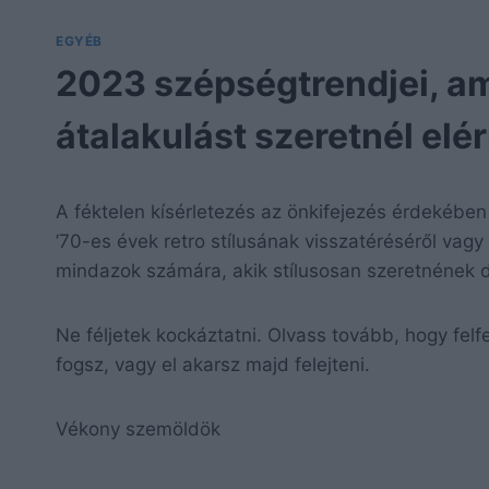
EGYÉB
2023 szépségtrendjei, ami
átalakulást szeretnél elér
A féktelen kísérletezés az önkifejezés érdekébe
’70-es évek retro stílusának visszatéréséről vag
mindazok számára, akik stílusosan szeretnének d
Ne féljetek kockáztatni. Olvass tovább, hogy fel
fogsz, vagy el akarsz majd felejteni.
Vékony szemöldök