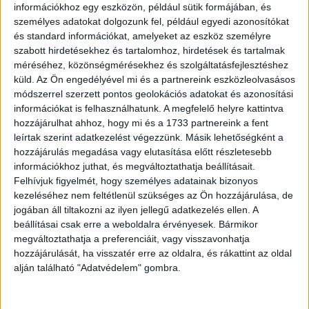
információkhoz egy eszközön, például sütik formájában, és
személyes adatokat dolgozunk fel, például egyedi azonosítókat
és standard információkat, amelyeket az eszköz személyre
szabott hirdetésekhez és tartalomhoz, hirdetések és tartalmak
méréséhez, közönségmérésekhez és szolgáltatásfejlesztéshez
küld.
Az Ön engedélyével mi és a partnereink eszközleolvasásos
módszerrel szerzett pontos geolokációs adatokat és azonosítási
információkat is felhasználhatunk. A megfelelő helyre kattintva
hozzájárulhat ahhoz, hogy mi és a 1733 partnereink a fent
leírtak szerint adatkezelést végezzünk. Másik lehetőségként a
hozzájárulás megadása vagy elutasítása előtt részletesebb
Ezek a régi kémény-hálózatok, amelyek az egyes
információkhoz juthat, és megváltoztathatja beállításait.
emeletek belső falaihoz vezetnek.
Felhívjuk figyelmét, hogy személyes adatainak bizonyos
kezeléséhez nem feltétlenül szükséges az Ön hozzájárulása, de
jogában áll tiltakozni az ilyen jellegű adatkezelés ellen. A
beállításai csak erre a weboldalra érvényesek. Bármikor
megváltoztathatja a preferenciáit, vagy visszavonhatja
hozzájárulását, ha visszatér erre az oldalra, és rákattint az oldal
alján található "Adatvédelem" gombra.