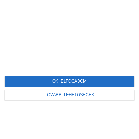
OK, ELFOGADOM
TOVÁBBI LEHETŐSÉGEK
„Uborka, miután a hűtőszekrény hátuljában
felejtettem”