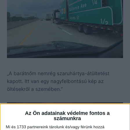
„A barátnőm nemrég szaruhártya-átültetést
kapott. Itt van egy nagyfelbontású kép az
öltésekről a szemében.”
Az Ön adatainak védelme fontos a
számunkra
Mi és 1733 partnereink tárolunk és/vagy férünk hozzá