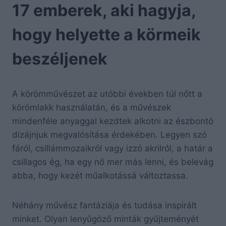
17 emberek, aki hagyja,
hogy helyette a körmeik
beszéljenek
A körömművészet az utóbbi években túl nőtt a
körömlakk használatán, és a művészek
mindenféle anyaggal kezdtek alkotni az észbontó
dizájnjuk megvalósítása érdekében. Legyen szó
fáról, csillámmozaikról vagy izzó akrilról, a határ a
csillagos ég, ha egy nő mer más lenni, és belevág
abba, hogy kezét műalkotássá változtassa.
Néhány művész fantáziája és tudása inspirált
minket. Olyan lenyűgöző minták gyűjteményét