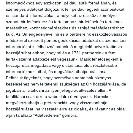
információkhoz egy eszközön, például sütik formájában, és
személyes adatokat dolgozunk fel, például egyedi azonosítókat
„Nagymamám opálgyűrűje inspirálta”
és standard információkat, amelyeket az eszköz személyre
szabott hirdetésekhez és tartalomhoz, hirdetések és tartalmak
méréséhez, közönségmérésekhez és szolgáltatásfejlesztéshez
küld.
Az Ön engedélyével mi és a partnereink eszközleolvasásos
módszerrel szerzett pontos geolokációs adatokat és azonosítási
információkat is felhasználhatunk. A megfelelő helyre kattintva
hozzájárulhat ahhoz, hogy mi és a 1731 partnereink a fent
leírtak szerint adatkezelést végezzünk. Másik lehetőségként a
hozzájárulás megadása vagy elutasítása előtt részletesebb
információkhoz juthat, és megváltoztathatja beállításait.
Felhívjuk figyelmét, hogy személyes adatainak bizonyos
kezeléséhez nem feltétlenül szükséges az Ön hozzájárulása, de
jogában áll tiltakozni az ilyen jellegű adatkezelés ellen. A
beállításai csak erre a weboldalra érvényesek. Bármikor
megváltoztathatja a preferenciáit, vagy visszavonhatja
hozzájárulását, ha visszatér erre az oldalra, és rákattint az oldal
alján található "Adatvédelem" gombra.