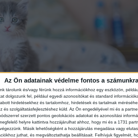
Az Ön adatainak védelme fontos a számunkr
nk tárolunk és/vagy férünk hozzá információkhoz egy eszközön, példáu
t dolgozunk fel, például egyedi azonosítókat és standard információk
abott hirdetésekhez és tartalomhoz, hirdetések és tartalmak méréséhe
és szolgáltatásfejlesztéshez küld.
Az Ön engedélyével mi és a partne
dszerrel szerzett pontos geolokációs adatokat és azonosítási informác
megfelelő helyre kattintva hozzájárulhat ahhoz, hogy mi és a 1731 partne
ládi napra a munkahelyére, amikor még 5 éves voltam.
 végezzünk. Másik lehetőségként a hozzájárulás megadása vagy elutasí
iókhoz juthat, és megváltoztathatja beállításait.
Felhívjuk figyelmét, 
ltam hozzá: