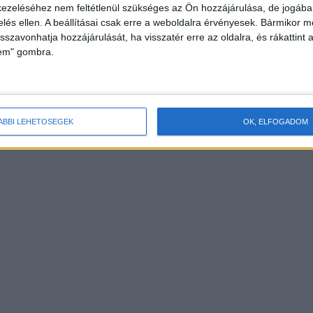
ezeléséhez nem feltétlenül szükséges az Ön hozzájárulása, de jogában 
zelés ellen. A beállításai csak erre a weboldalra érvényesek. Bármikor m
isszavonhatja hozzájárulását, ha visszatér erre az oldalra, és rákattint a
az anyunak, hogy gyökér vagy.
lem" gombra.
ÁBBI LEHETŐSÉGEK
OK, ELFOGADOM