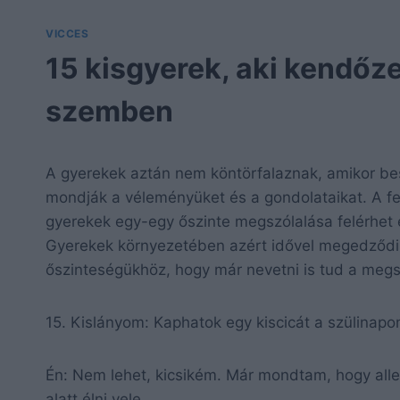
VICCES
15 kisgyerek, aki kendőze
szemben
A gyerekek aztán nem köntörfalaznak, amikor bes
mondják a véleményüket és a gondolataikat. A fe
gyerekek egy-egy őszinte megszólalása felérhet e
Gyerekek környezetében azért idővel megedződik
őszinteségükhöz, hogy már nevetni is tud a megs
15. Kislányom: Kaphatok egy kiscicát a szülinap
Én: Nem lehet, kicsikém. Már mondtam, hogy all
alatt élni vele.