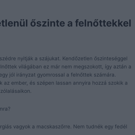
tlenül őszinte a felnőttekkel
zédre nyitják a szájukat. Kendőzetlen őszinteséggel
lnőttek világában ez már nem megszokott, így aztán a
gy jól irányzat gyomrossal a felnőttek számára.
 az ember, és szépen lassan annyira hozzá szokik a
zólalásaikon.
omra?
ergiás vagyok a macskaszőrre. Nem tudnék egy fedél