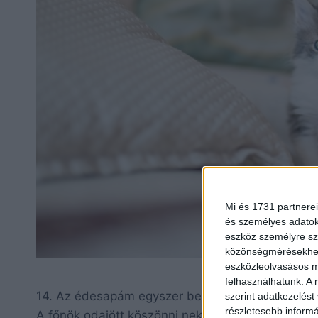
Mi és 1731 partnerei
és személyes adatoka
eszköz személyre sz
közönségmérésekhez 
eszközleolvasásos mó
felhasználhatunk. A 
14. Az édesapám egyszer bevitt magával egy csa
szerint adatkezelést
részletesebb informác
A főnök odajött köszönni nekünk, mire én így szó