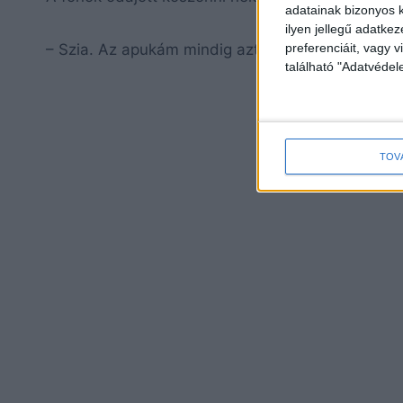
adatainak bizonyos k
ilyen jellegű adatke
preferenciáit, vagy v
– Szia. Az apukám mindig azt hajtogatja otthon 
található "Adatvéde
TOV