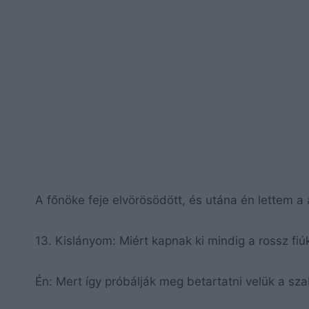
A főnöke feje elvörösödött, és utána én lettem 
13. Kislányom: Miért kapnak ki mindig a rossz fiú
Én: Mert így próbálják meg betartatni velük a sz