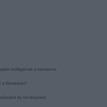
a apám kollégáinak a kedvence.
k a filmekben?
abályokat és törvényeket.