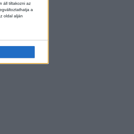
áll tiltakozni az
egváltoztathatja a
z oldal alján