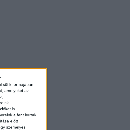
a
l sütik formájában,
at, amelyeket az
z,
reink
iókat is
reink a fent leírtak
tása előtt
hogy személyes