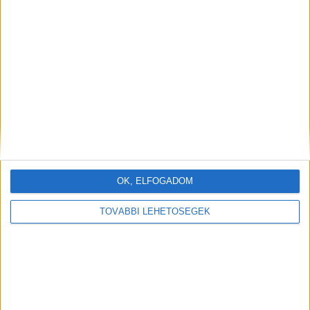
„Most vettem…”
OK, ELFOGADOM
TOVÁBBI LEHETŐSÉGEK