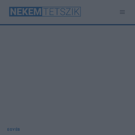
Skip
to
content
EGYÉB