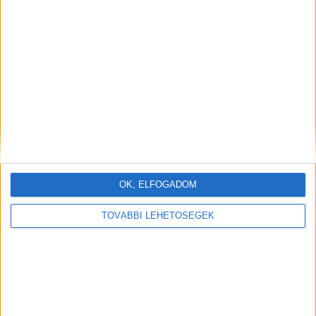
„Dreamworks logó a megmaradt palacsintából”
OK, ELFOGADOM
TOVÁBBI LEHETŐSÉGEK