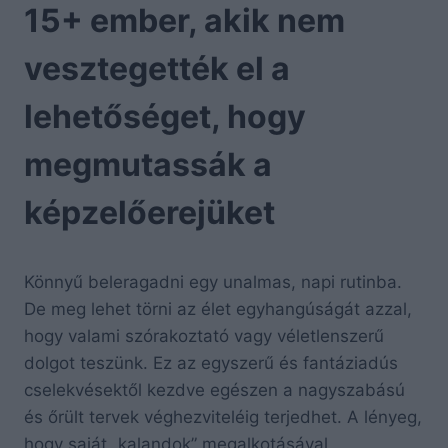
15+ ember, akik nem
vesztegették el a
lehetőséget, hogy
megmutassák a
képzelőerejüket
Könnyű beleragadni egy unalmas, napi rutinba.
De meg lehet törni az élet egyhangúságát azzal,
hogy valami szórakoztató vagy véletlenszerű
dolgot teszünk. Ez az egyszerű és fantáziadús
cselekvésektől kezdve egészen a nagyszabású
és őrült tervek véghezviteléig terjedhet. A lényeg,
hogy saját „kalandok” megalkotásával