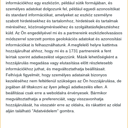
információkhoz egy eszközön, például sütik formájában, és
személyes adatokat dolgozunk fel, például egyedi azonosítókat
és standard információkat, amelyeket az eszköz személyre
szabott hirdetésekhez és tartalomhoz, hirdetések és tartalmak
méréséhez, közönségmérésekhez és szolgáltatásfejlesztéshez
küld.
Az Ön engedélyével mi és a partnereink eszközleolvasásos
módszerrel szerzett pontos geolokációs adatokat és azonosítási
információkat is felhasználhatunk. A megfelelő helyre kattintva
hozzájárulhat ahhoz, hogy mi és a 1731 partnereink a fent
leírtak szerint adatkezelést végezzünk. Másik lehetőségként a
hozzájárulás megadása vagy elutasítása előtt részletesebb
információkhoz juthat, és megváltoztathatja beállításait.
Felhívjuk figyelmét, hogy személyes adatainak bizonyos
kezeléséhez nem feltétlenül szükséges az Ön hozzájárulása, de
jogában áll tiltakozni az ilyen jellegű adatkezelés ellen. A
„Kis kalapot készítettem neki a bundájából”
beállításai csak erre a weboldalra érvényesek. Bármikor
megváltoztathatja a preferenciáit, vagy visszavonhatja
hozzájárulását, ha visszatér erre az oldalra, és rákattint az oldal
alján található "Adatvédelem" gombra.