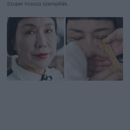
Szuper hosszú szempillák.