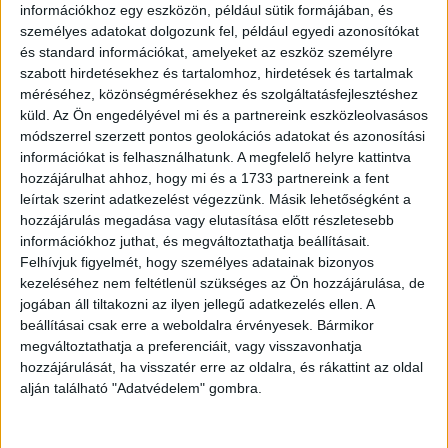
információkhoz egy eszközön, például sütik formájában, és
személyes adatokat dolgozunk fel, például egyedi azonosítókat
és standard információkat, amelyeket az eszköz személyre
szabott hirdetésekhez és tartalomhoz, hirdetések és tartalmak
méréséhez, közönségmérésekhez és szolgáltatásfejlesztéshez
küld.
Az Ön engedélyével mi és a partnereink eszközleolvasásos
módszerrel szerzett pontos geolokációs adatokat és azonosítási
információkat is felhasználhatunk. A megfelelő helyre kattintva
hozzájárulhat ahhoz, hogy mi és a 1733 partnereink a fent
leírtak szerint adatkezelést végezzünk. Másik lehetőségként a
hozzájárulás megadása vagy elutasítása előtt részletesebb
információkhoz juthat, és megváltoztathatja beállításait.
Felhívjuk figyelmét, hogy személyes adatainak bizonyos
kezeléséhez nem feltétlenül szükséges az Ön hozzájárulása, de
jogában áll tiltakozni az ilyen jellegű adatkezelés ellen. A
beállításai csak erre a weboldalra érvényesek. Bármikor
megváltoztathatja a preferenciáit, vagy visszavonhatja
hozzájárulását, ha visszatér erre az oldalra, és rákattint az oldal
alján található "Adatvédelem" gombra.