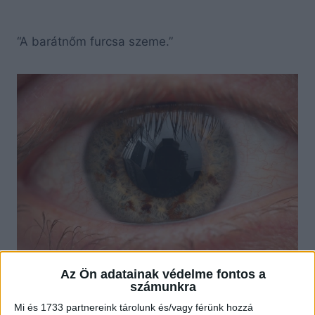
“A barátnőm furcsa szeme.”
Az Ön adatainak védelme fontos a
számunkra
“Csont nélkül születtem az orromban.”
Mi és 1733 partnereink tárolunk és/vagy férünk hozzá