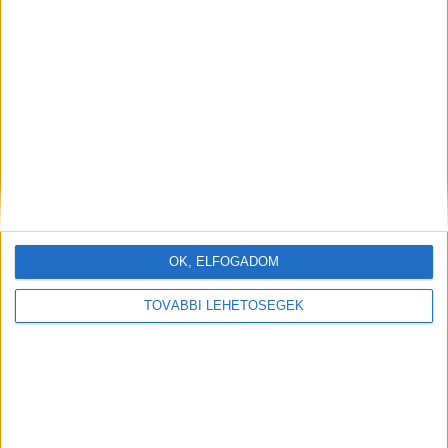
“Az egyik szemem túlságosan kitágul.”
OK, ELFOGADOM
TOVÁBBI LEHETŐSÉGEK