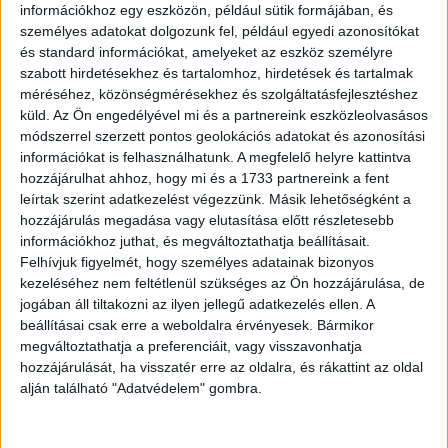
információkhoz egy eszközön, például sütik formájában, és
személyes adatokat dolgozunk fel, például egyedi azonosítókat
és standard információkat, amelyeket az eszköz személyre
szabott hirdetésekhez és tartalomhoz, hirdetések és tartalmak
méréséhez, közönségmérésekhez és szolgáltatásfejlesztéshez
küld.
Az Ön engedélyével mi és a partnereink eszközleolvasásos
módszerrel szerzett pontos geolokációs adatokat és azonosítási
információkat is felhasználhatunk. A megfelelő helyre kattintva
hozzájárulhat ahhoz, hogy mi és a 1733 partnereink a fent
leírtak szerint adatkezelést végezzünk. Másik lehetőségként a
hozzájárulás megadása vagy elutasítása előtt részletesebb
információkhoz juthat, és megváltoztathatja beállításait.
Felhívjuk figyelmét, hogy személyes adatainak bizonyos
kezeléséhez nem feltétlenül szükséges az Ön hozzájárulása, de
jogában áll tiltakozni az ilyen jellegű adatkezelés ellen. A
beállításai csak erre a weboldalra érvényesek. Bármikor
megváltoztathatja a preferenciáit, vagy visszavonhatja
hozzájárulását, ha visszatér erre az oldalra, és rákattint az oldal
alján található "Adatvédelem" gombra.