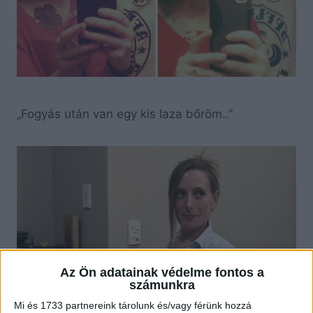
„Fogyás után van egy kis laza bőröm..”
Az Ön adatainak védelme fontos a
számunkra
Mi és 1733 partnereink tárolunk és/vagy férünk hozzá