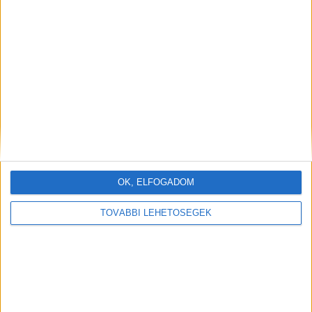
felvehettem a a Szuperapa-jelmezt!”
„Első nap az iskolában. A férjem nehezen viselte.”
„Azt mondták, hogy úgy nézek ki, mint egy Bratz
OK, ELFOGADOM
baba, ezért úgy döntöttem, hogy felvállalom.”
TOVÁBBI LEHETŐSÉGEK